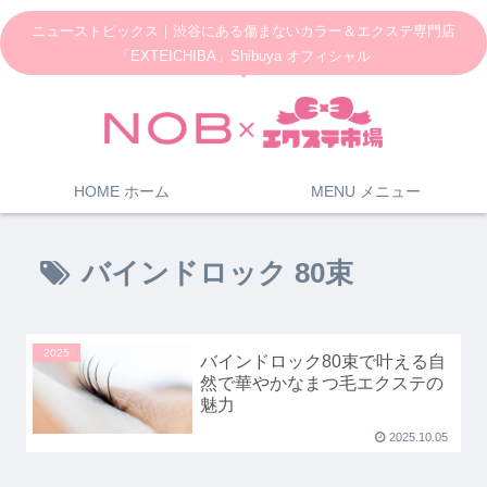
ニューストピックス｜渋谷にある傷まないカラー＆エクステ専門店
「EXTEICHIBA」Shibuya オフィシャル
HOME ホーム
MENU メニュー
バインドロック 80束
2025
バインドロック80束で叶える自
然で華やかなまつ毛エクステの
魅力
2025.10.05