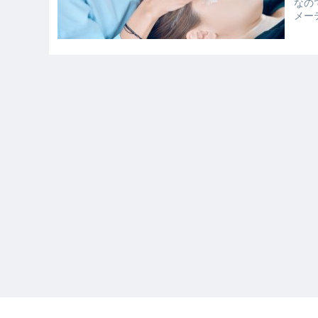
なの
メー